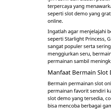
terpercaya yang menawarkan
seperti slot demo yang gra
online.
Ingatlah agar menjelajahi 
seperti Starlight Princess
sangat populer serta seri
menggiurkan seru, bermai
permainan sambil meningka
Manfaat Bermain Slot 
Bermain permainan slot on
permainan favorit sendiri k
slot demo yang tersedia, c
bisa mencoba berbagai ga