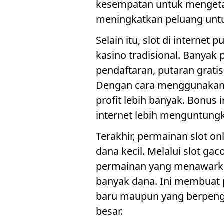
kesempatan untuk mengetah
meningkatkan peluang unt
Selain itu, slot di intern
kasino tradisional. Banyak
pendaftaran, putaran grati
Dengan cara menggunakan s
profit lebih banyak. Bonu
internet lebih menguntung
Terakhir, permainan slot o
dana kecil. Melalui slot ga
permainan yang menawarka
banyak dana. Ini membuat 
baru maupun yang berpeng
besar.