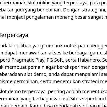
 permainan slot online yang terpercaya, para p
ebakan judi yang berlebihan. Dengan strategi in
imal menjadi pengalaman menang besar sangat 
 Terpercaya
o adalah pilihan yang menarik untuk para pengge
m dapat menawarkan akses ke berbagai game slo
ti Pragmatic Play, PG Soft, serta Habanero. Se
uk membuat pemain agar bereksperimen denga
eberadaan slot demo, anda dapat mengalami sen
isme permainan, serta menemukan strategi me
lot demo terpercaya, penting adalah menentukan
ainan yang berbagai variasi. Situs seperti ini
f dari pemain. Kamu bisa mendapati slot gacor har