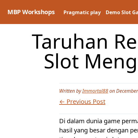
Skip
to
MBP Workshops
Pragmatic play
Demo Slot G
content
Taruhan Re
Slot Meng
Written by
Immortal88
on December 
← Previous Post
Di dalam dunia game perma
hasil yang besar dengan pe