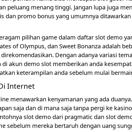
 peluang menang tinggi. Jangan lupa juga menca
tis dan promo bonus yang umumnya ditawarkan mi
beragam pilihan game dalam daftar slot demo y
, Gates of Olympus, dan Sweet Bonanza adalah be
ng direkomendasikan. Dengan adanya variasi te
n di akun demo slot memberikan anda kesempa
tkan keterampilan anda sebelum mulai bermain
Di Internet
line menawarkan kenyamanan yang ada duanya.
apan saja dan di mana saja tanpa pergi ke kasino 
ontohnya slot demo dari pragmatic dan slot de
me sebelum mereka bertaruh dengan uang sungg