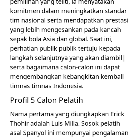
pemilihan yang teliti, ia menyatakan
komitmen dalam meningkatkan standar
tim nasional serta mendapatkan prestasi
yang lebih mengesankan pada kancah
sepak bola Asia dan global. Saat ini,
perhatian publik publik tertuju kepada
langkah selanjutnya yang akan diambil|
serta bagaimana calon-calon ini dapat
mengembangkan kebangkitan kembali
timnas timnas Indonesia.
Profil 5 Calon Pelatih
Nama pertama yang diungkapkan Erick
Thohir adalah Luis Milla. Sosok pelatih
asal Spanyol ini mempunyai pengalaman