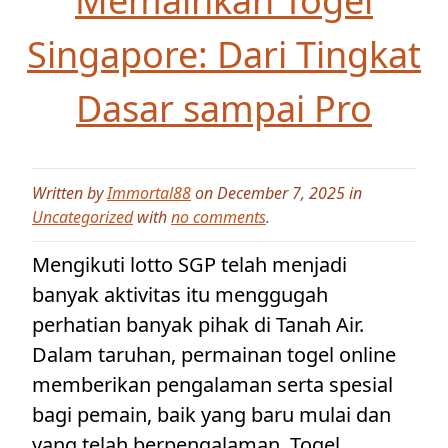
Memainkan Togel
Singapore: Dari Tingkat
Dasar sampai Pro
Written by
Immortal88
on December 7, 2025 in
Uncategorized
with
no comments
.
Mengikuti lotto SGP telah menjadi
banyak aktivitas itu menggugah
perhatian banyak pihak di Tanah Air.
Dalam taruhan, permainan togel online
memberikan pengalaman serta spesial
bagi pemain, baik yang baru mulai dan
yang telah berpengalaman. Togel