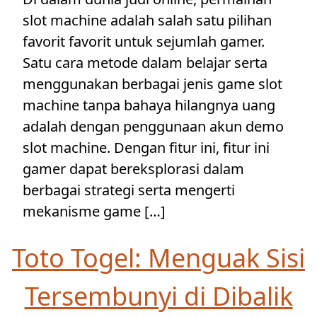
slot machine adalah salah satu pilihan
favorit favorit untuk sejumlah gamer.
Satu cara metode dalam belajar serta
menggunakan berbagai jenis game slot
machine tanpa bahaya hilangnya uang
adalah dengan penggunaan akun demo
slot machine. Dengan fitur ini, fitur ini
gamer dapat bereksplorasi dalam
berbagai strategi serta mengerti
mekanisme game […]
Toto Togel: Menguak Sisi
Tersembunyi di Dibalik