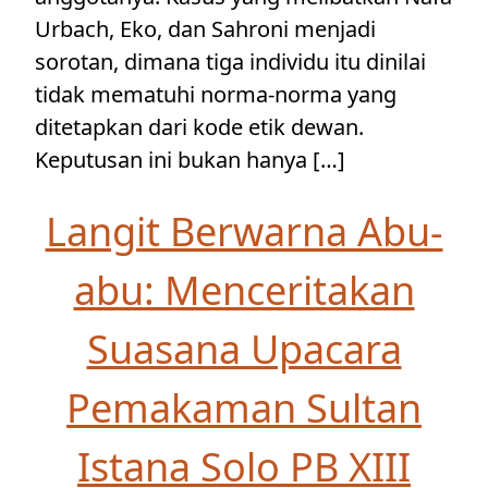
Urbach, Eko, dan Sahroni menjadi
sorotan, dimana tiga individu itu dinilai
tidak mematuhi norma-norma yang
ditetapkan dari kode etik dewan.
Keputusan ini bukan hanya […]
Langit Berwarna Abu-
abu: Menceritakan
Suasana Upacara
Pemakaman Sultan
Istana Solo PB XIII