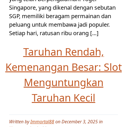
Singapore, yang dikenal dengan sebutan
SGP, memiliki beragam permainan dan
peluang untuk membawa jadi populer.
Setiap hari, ratusan ribu orang […]
Taruhan Rendah,
Kemenangan Besar: Slot
Menguntungkan
Taruhan Kecil
Written by
Immortal88
on December 3, 2025 in