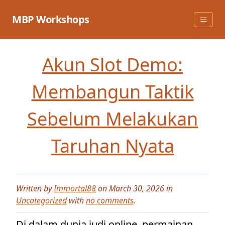
Skip
to
MBP Workshops
content
Akun Slot Demo:
Membangun Taktik
Sebelum Melakukan
Taruhan Nyata
Written by
Immortal88
on March 30, 2026 in
Uncategorized
with
no comments
.
Di dalam dunia judi online, permainan