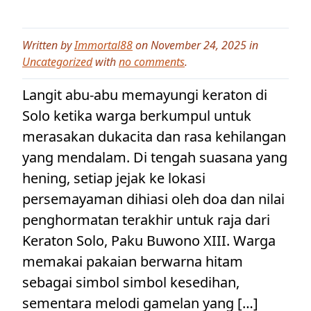
Written by
Immortal88
on November 24, 2025 in
Uncategorized
with
no comments
.
Langit abu-abu memayungi keraton di
Solo ketika warga berkumpul untuk
merasakan dukacita dan rasa kehilangan
yang mendalam. Di tengah suasana yang
hening, setiap jejak ke lokasi
persemayaman dihiasi oleh doa dan nilai
penghormatan terakhir untuk raja dari
Keraton Solo, Paku Buwono XIII. Warga
memakai pakaian berwarna hitam
sebagai simbol simbol kesedihan,
sementara melodi gamelan yang […]